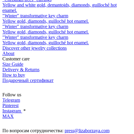
Yellow and white gold, demantoids, diamonds, guilloché hot
enamel.
"Winter" transformative key charm
Yellow gold, diamonds, guilloché hot enamel.
"Winter" transformative key charm
Yellow gold, diamonds, guilloché hot enamel.
"Winter" transformative key charm
Yellow gold, diamonds, guilloché hot enamel.
Discover other jewelry collections
About
Customer care
Size Guide
Delivery & Returns
How to buy
Подарочный сертификат
Follow us
Telegram
Pinterest
Instagram
*
MAX
По вопросам сотрудничества:
press@lizaborzaya.com