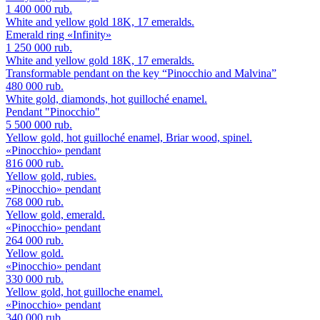
1 400 000 rub.
White and yellow gold 18K, 17 emeralds.
Emerald ring «Infinity»
1 250 000 rub.
White and yellow gold 18K, 17 emeralds.
Transformable pendant on the key “Pinocchio and Malvina”
480 000 rub.
White gold, diamonds, hot guilloché enamel.
Pendant "Pinocchio"
5 500 000 rub.
Yellow gold, hot guilloché enamel, Briar wood, spinel.
«Pinocchio» pendant
816 000 rub.
Yellow gold, rubies.
«Pinocchio» pendant
768 000 rub.
Yellow gold, emerald.
«Pinocchio» pendant
264 000 rub.
Yellow gold.
«Pinocchio» pendant
330 000 rub.
Yellow gold, hot guilloche enamel.
«Pinocchio» pendant
340 000 rub.