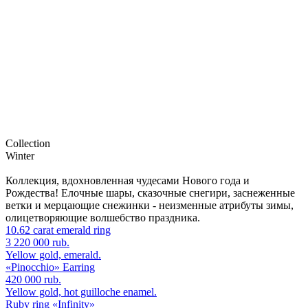
Collection
Winter
Коллекция, вдохновленная чудесами Нового года и
Рождества! Елочные шары, сказочные снегири, заснеженные
ветки и мерцающие снежинки - неизменные атрибуты зимы,
олицетворяющие волшебство праздника.
10.62 carat emerald ring
3 220 000 rub.
Yellow gold, emerald.
«Pinocchio» Earring
420 000 rub.
Yellow gold, hot guilloche enamel.
Ruby ring «Infinity»