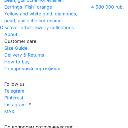
pearl, guilloché hot enamel.
Earrings “Fish” orange
4 680 000 rub.
Yellow and white gold, diamonds,
pearl, guilloché hot enamel.
Discover other jewelry collections
About
Customer care
Size Guide
Delivery & Returns
How to buy
Подарочный сертификат
Follow us
Telegram
Pinterest
Instagram
*
MAX
По вопросам сотрудничества: