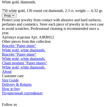
White gold, diamonds.
750 white gold, 130 round cut diamonds, 2.3 ct, weight — 6.32 gr.
Уход
Protect your jewelry from contact with abrasive and hard surfaces,
perfumes and cosmetics. Store each piece of jewelry in its own case
to avoid scratches. Professional cleaning is recommended once a
year.
Артикул изделия
Арт. AIRB012
Other pieces from this collection
Bracelet "Paper plane"
White gold, white diamonds.
Bracelet "Paper plane"
White gold, white diamonds.
Chain pendant "Paper planes"
White gold, white diamonds.
About
Customer care
Size Guide
Delivery & Returns
How to buy
Подарочный сертификат
Follow us