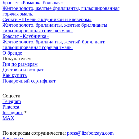
Браслет «Ромашка большая»
Желтое золото, желтые бриллианты, гильошированная
горячая эмаль.
Серьги «Шмель с клубникой и клевером»
Желтое золото, бриллианты, желтые бриллианты,
гильошированная горячая эмаль.
Браслет «Клубничка»
Желтое золото, бриллианты, желтый бриллиант,
гильошированная горячая эмаль.
О бренде
Покупателям
Гид по размерам
Доставка и возврат
Как купить
Подарочный сертификат
Соцсети
Telegram
Pinterest
Instagram
*
MAX
По вопросам сотрудничества:
press@lizaborzaya.com
Контакты