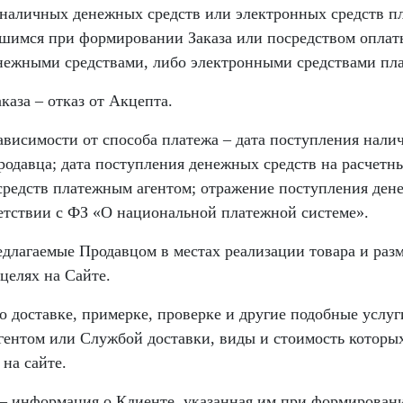
наличных денежных средств или электронных средств п
вшимся при формировании Заказа или посредством опла
ежными средствами, либо электронными средствами пла
каза – отказ от Акцепта.
зависимости от способа платежа – дата поступления нал
Продавца; дата поступления денежных средств на расчетны
редств платежным агентом; отражение поступления ден
етствии с ФЗ «О национальной платежной системе».
редлагаемые Продавцом в местах реализации товара и ра
целях на Сайте.
по доставке, примерке, проверке и другие подобные услу
ентом или Службой доставки, виды и стоимость которых
на сайте.
 информация о Клиенте, указанная им при формировани