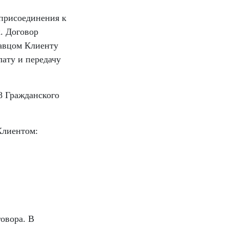
 присоединения к
. Договор
авцом Клиенту
лату и передачу
8 Гражданского
Клиентом:
овора. В