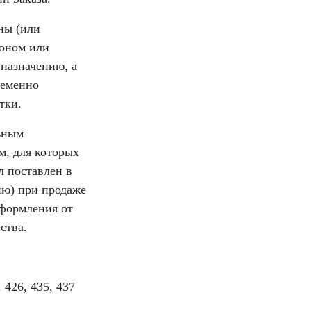
ны (или
коном или
 назначению, а
ременно
тки.
ьным
м, для которых
л поставлен в
ию) при продаже
оформления от
ства.
 426, 435, 437