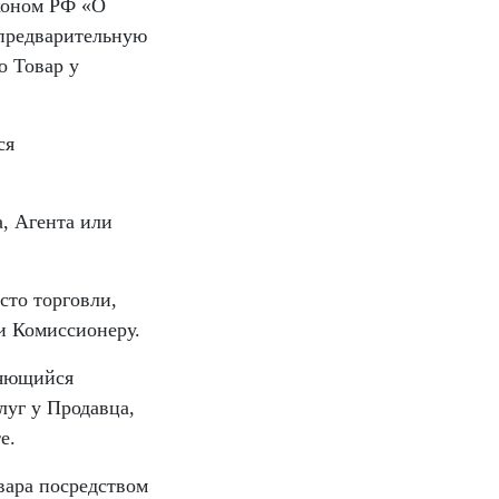
аконом РФ «О
 предварительную
о Товар у
ся
а, Агента или
сто торговли,
и Комиссионеру.
ляющийся
луг у Продавца,
е.
вара посредством