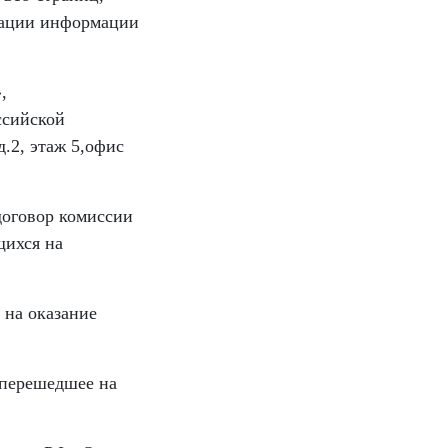
кации информации
,
ссийской
.2, этаж 5,офис
договор комиссии
щихся на
 на оказание
 перешедшее на