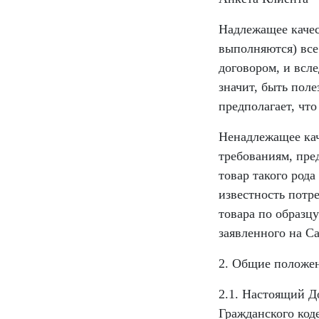
Надлежащее качес
выполняются) все
договором, и всл
значит, быть поле
предполагает, что
Ненадлежащее кач
требованиям, пре
товар такого рода
известность потр
товара по образц
заявленного на С
2. Общие положе
2.1. Настоящий До
Гражданского код