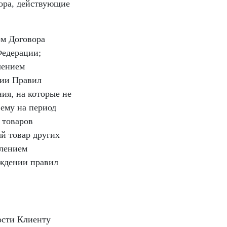
ора, действующие
ом Договора
Федерации;
лением
нии Правил
ия, на которые не
 ему на период
 товаров
й товар других
влением
рждении правил
ости Клиенту