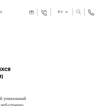
RU
КЕ
ИХСЯ
)
ий уникальный
 веб-страниц,