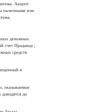
латежа. Акцепт
ты наличными или
тежа.
ичных денежных
й счет Продавца ;
ежных средств
змещенный в
ги, оказываемые
 доводятся до
и Заказа.