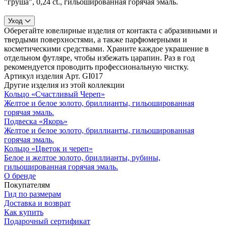
"груша", 0,24 ct., гильошированная горячая эмаль.
Уход
Оберегайте ювелирные изделия от контакта с абразивными и
твердыми поверхностями, а также парфюмерными и
косметическими средствами. Храните каждое украшение в
отдельном футляре, чтобы избежать царапин. Раз в год
рекомендуется проводить профессиональную чистку.
Артикул изделия
Арт. GI017
Другие изделия из этой коллекции
Кольцо «Счастливый Череп»
Желтое и белое золото, бриллианты, гильошированная
горячая эмаль.
Подвеска «Якорь»
Желтое и белое золото, бриллианты, гильошированная
горячая эмаль.
Кольцо «Цветок и череп»
Белое и желтое золото, бриллианты, рубины,
гильошированная горячая эмаль.
О бренде
Покупателям
Гид по размерам
Доставка и возврат
Как купить
Подарочный сертификат