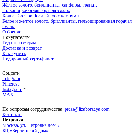
Желтое золото, бриллианты, сапфиры, гранат,
гильошированная горячая эмаль.
Колье Too Сool for a Tattoo с камнями
Белое и желтое золото, бриллианты, гильошированная горячая
эмаль.
О бренде
Покупателям
Гид по размерам
Доставка и возврат
Как купить
Подарочный сертификат
Соцсети
Telegram
Pinterest
Instagram
*
MAX
По вопросам сотрудничества:
press@lizaborzaya.com
Контакты
Петровка
Москва, ул. Петровка дом 5,
БЦ «Берлинский дом»,