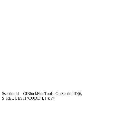
$sectionId = CIBlockFindTools::GetSectionID(6,
$_REQUEST["CODE"], []); ?>