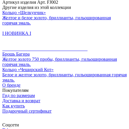
Артикул изделия
Арт. FJ002
Другие изделия из этой коллекции
Кольцо «Щелкунчик»
Желтое и белое золото, бриллианты, гильошированная
горячая эмаль.
I НОВИНКА I
Брошь Багира
Желтое золото 750 пробы, бриллианты, гильошированная
горячая эмаль.
Кольцо «Чеширский Кот»
Белое и желтое золото, бриллианты, гильошированная горячая
эмаль.
О бренде
Покупателям
Гид по размерам
Доставка и возврат
Как купить
Подарочный сертификат
Соцсети