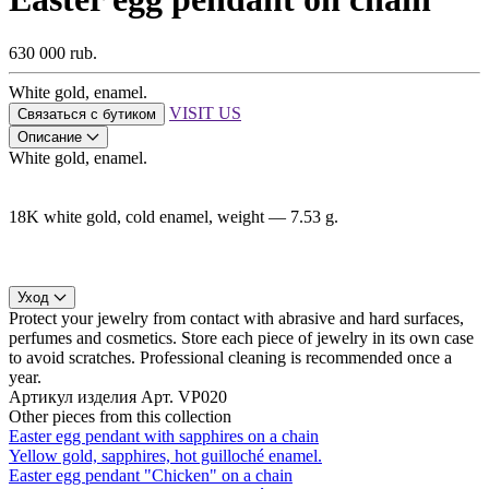
630 000 rub.
White gold, enamel.
VISIT US
Связаться с бутиком
Описание
White gold, enamel.
18K white gold, cold enamel, weight — 7.53 g.
Уход
Protect your jewelry from contact with abrasive and hard surfaces,
perfumes and cosmetics. Store each piece of jewelry in its own case
to avoid scratches. Professional cleaning is recommended once a
year.
Артикул изделия
Арт. VP020
Other pieces from this collection
Easter egg pendant with sapphires on a chain
Yellow gold, sapphires, hot guilloché enamel.
Easter egg pendant "Chicken" on a chain