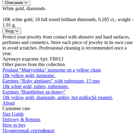
Описание
White gold, diamonds.
18К white gold, 18 full round brilliant diamonds, 0.285 ct., weight -
1.91 g.
Уход
Protect your jewelry from contact with abrasive and hard surfaces,
perfumes and cosmetics. Store each piece of jewelry in its own case
to avoid scratches. Professional cleaning is recommended once a
year.
Артикул изделия
Арт. FB013
Other pieces from this collection
Pendant "Matryoshka" turquoise on a yellow chain
18k yellow gold, turquoise.
Earrings “Ruby airplanes” with ruthenium, 15 mm
18k white gold, rubies, ruthenium.
Earrings “Bumblebee on honey”
18k yellow gold, diamonds, amber, hot guilloché enamel.
About
Customer care
Size Guide
Delivery & Returns
How to buy
Подарочный сертификат