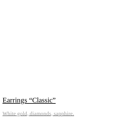
Earrings “Classic”
White gold, diamonds, sapphire.