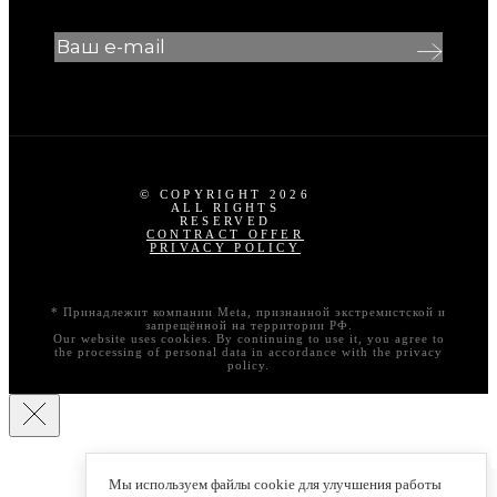
© COPYRIGHT 2026
ALL RIGHTS
RESERVED
CONTRACT OFFER
PRIVACY POLICY
* Принадлежит компании Meta, признанной экстремистской и
запрещённой на территории РФ.
Our website uses cookies. By continuing to use it, you agree to
the processing of personal data in accordance with the privacy
policy.
Мы используем файлы cookie для улучшения работы