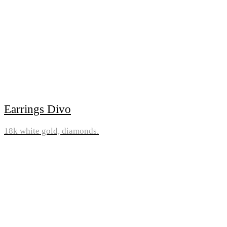
Earrings Divo
18k white gold, diamonds.