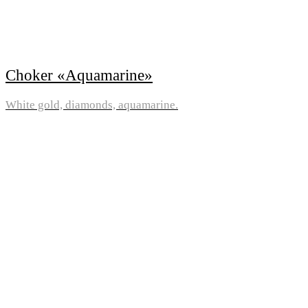
Choker «Aquamarine»
White gold, diamonds, aquamarine.