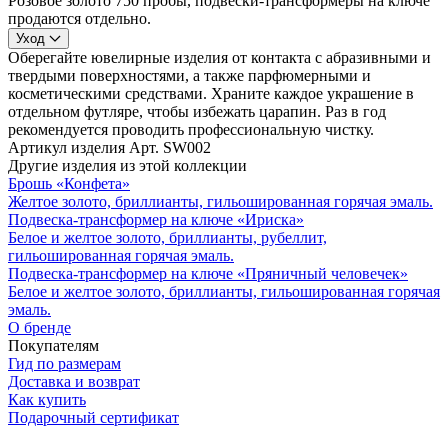
Розовое золото 750 пробы, подвески-трансформеры на ключе
продаются отдельно.
Уход
Оберегайте ювелирные изделия от контакта с абразивными и
твердыми поверхностями, а также парфюмерными и
косметическими средствами. Храните каждое украшение в
отдельном футляре, чтобы избежать царапин. Раз в год
рекомендуется проводить профессиональную чистку.
Артикул изделия
Арт. SW002
Другие изделия из этой коллекции
Брошь «Конфета»
Желтое золото, бриллианты, гильошированная горячая эмаль.
Подвеска-трансформер на ключе «Ириска»
Белое и желтое золото, бриллианты, рубеллит,
гильошированная горячая эмаль.
Подвеска-трансформер на ключе «Пряничный человечек»
Белое и желтое золото, бриллианты, гильошированная горячая
эмаль.
О бренде
Покупателям
Гид по размерам
Доставка и возврат
Как купить
Подарочный сертификат