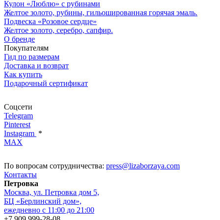
Кулон «Люблю» с рубинами
Желтое золото, рубины, гильошированная горячая эмаль.
Подвеска «Розовое сердце»
Желтое золото, серебро, сапфир.
О бренде
Покупателям
Гид по размерам
Доставка и возврат
Как купить
Подарочный сертификат
Соцсети
Telegram
Pinterest
Instagram
*
MAX
По вопросам сотрудничества:
press@lizaborzaya.com
Контакты
Петровка
Москва, ул. Петровка дом 5,
БЦ «Берлинский дом»,
ежедневно с 11:00 до 21:00
+7 909 999-28-08