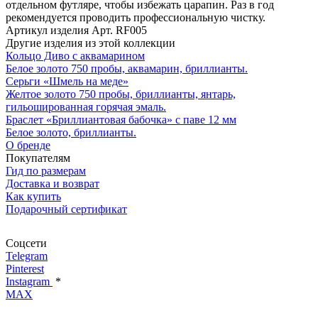
отдельном футляре, чтобы избежать царапин. Раз в год
рекомендуется проводить профессиональную чистку.
Артикул изделия
Арт. RF005
Другие изделия из этой коллекции
Кольцо Диво с аквамарином
Белое золото 750 пробы, аквамарин, бриллианты.
Серьги «Шмель на меде»
Желтое золото 750 пробы, бриллианты, янтарь,
гильошированная горячая эмаль.
Браслет «Бриллиантовая бабочка» с паве 12 мм
Белое золото, бриллианты.
О бренде
Покупателям
Гид по размерам
Доставка и возврат
Как купить
Подарочный сертификат
Соцсети
Telegram
Pinterest
Instagram
*
MAX