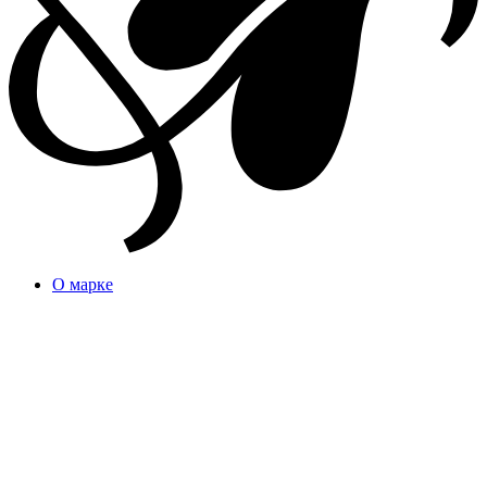
О марке