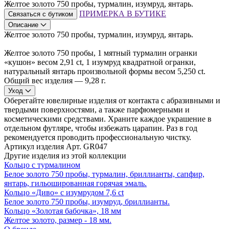
Желтое золото 750 пробы, турмалин, изумруд, янтарь.
ПРИМЕРКА В БУТИКЕ
Связаться с бутиком
Описание
Желтое золото 750 пробы, турмалин, изумруд, янтарь.
Желтое золото 750 пробы, 1 мятный турмалин огранки
«кушон» весом 2,91 ct, 1 изумруд квадратной огранки,
натуральный янтарь произвольной формы весом 5,250 ct.
Общий вес изделия — 9,28 г.
Уход
Оберегайте ювелирные изделия от контакта с абразивными и
твердыми поверхностями, а также парфюмерными и
косметическими средствами. Храните каждое украшение в
отдельном футляре, чтобы избежать царапин. Раз в год
рекомендуется проводить профессиональную чистку.
Артикул изделия
Арт. GR047
Другие изделия из этой коллекции
Кольцо с турмалином
Белое золото 750 пробы, турмалин, бриллианты, сапфир,
янтарь, гильошированная горячая эмаль.
Кольцо «Диво» с изумрудом 7,6 ct
Белое золото 750 пробы, изумруд, бриллианты.
Кольцо «Золотая бабочка», 18 мм
Желтое золото, размер - 18 мм.