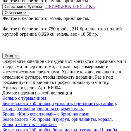
Желтое и белое золото, эмаль, бриллианты.
ПРИМЕРКА В БУТИКЕ
Связаться с бутиком
Описание
Желтое и белое золото, эмаль, бриллианты.
Желтое и белое золото 750 пробы, 211 бриллиантов полной
круглой огранки, 0.929 ct., эмаль, вес - 18,58 гр.
Уход
Оберегайте ювелирные изделия от контакта с абразивными и
твердыми поверхностями, а также парфюмерными и
косметическими средствами. Храните каждое украшение в
отдельном футляре, чтобы избежать царапин. Раз в год
рекомендуется проводить профессиональную чистку.
Артикул изделия
Арт. RF004
Другие изделия из этой коллекции
Кольцо с турмалином
Белое золото 750 пробы, турмалин, бриллианты, сапфир,
янтарь, гильошированная горячая эмаль.
Брошь «Конь коралловый» с бриллиантами
Белое золото 750 пробы, изумруд, бриллианты, коралл.
Кольцо «Цветок Параибы»
Белое золото 750 пробы, бриллианты, турмалин Параиба.