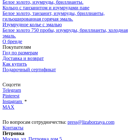
Белое золото, изумруды, бриллианты.
Кольцо с танзанитом и изумрудами паве
Белое золото, танзанит, изумруды, бриллианты,
гильошированная горячая эмаль.
Изумрудное колье с эмалью
Белое золото 750 пробы, изумруды, бриллианты, холодная
эмаль.
О бренде
Покупателям
Гид по размерам
Доставка и возврат
Как купить
Подарочный сертификат
Соцсети
Telegram
Pinterest
Instagram
*
MAX
По вопросам сотрудничества:
press@lizaborzaya.com
Контакты
Петровка
Москва, ул. Петровка дом 5,