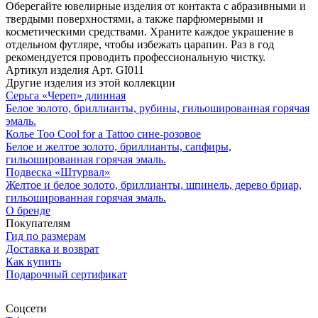
Оберегайте ювелирные изделия от контакта с абразивными и
твердыми поверхностями, а также парфюмерными и
косметическими средствами. Храните каждое украшение в
отдельном футляре, чтобы избежать царапин. Раз в год
рекомендуется проводить профессиональную чистку.
Артикул изделия
Арт. GI011
Другие изделия из этой коллекции
Cерьга «Череп» длинная
Белое золото, бриллианты, рубины, гильошированная горячая
эмаль.
Колье Too Сool for a Tattoo сине-розовое
Белое и желтое золото, бриллианты, сапфиры,
гильошированная горячая эмаль.
Подвеска «Штурвал»
Желтое и белое золото, бриллианты, шпинель, дерево бриар,
гильошированная горячая эмаль.
О бренде
Покупателям
Гид по размерам
Доставка и возврат
Как купить
Подарочный сертификат
Соцсети