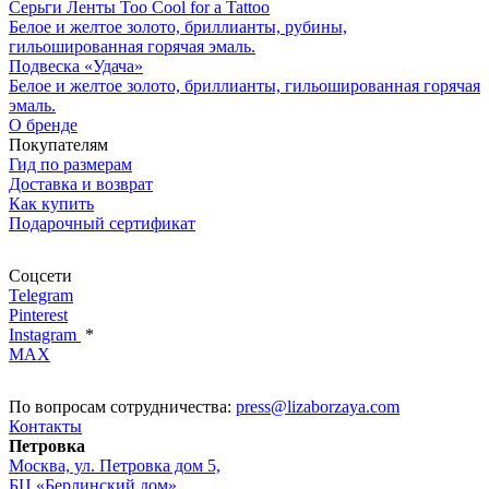
Серьги Ленты Too Cool for a Tattoo
Белое и желтое золото, бриллианты, рубины,
гильошированная горячая эмаль.
Подвеска «Удача»
Белое и желтое золото, бриллианты, гильошированная горячая
эмаль.
О бренде
Покупателям
Гид по размерам
Доставка и возврат
Как купить
Подарочный сертификат
Соцсети
Telegram
Pinterest
Instagram
*
MAX
По вопросам сотрудничества:
press@lizaborzaya.com
Контакты
Петровка
Москва, ул. Петровка дом 5,
БЦ «Берлинский дом»,