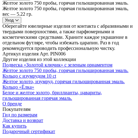
Желтое золото 750 пробы, горячая гильошированная эмаль.
Желтое золото 750 пробы, горячая гильошированная эмаль,
вес — 5.22 гр.
Уход
Оберегайте ювелирные изделия от контакта с абразивными и
твердыми поверхностями, а также парфюмерными и
косметическими средствами. Храните каждое украшение в
отдельном футляре, чтобы избежать царапин. Раз в год
рекомендуется проводить профессиональную чистку.
Артикул изделия
Арт. PIN006
Другие изделия из этой коллекции
Подвеска «Золотой ключик» с зеленым орнаментом
Желтое золото 750 пробы, горячая гильошированная эмаль.
Кольцо с изумрудом 10 ct
Желтое золото, изумруд, горячая гильошированная эмаль.
Кольцо «Ёлка»
Белое и желтое золото, бриллианты, цавариты,
гильошированная горячая эмаль.
О бренде
Покупателям
Гид по размерам
Доставка и возврат
Как купить
Подарочный сертификат