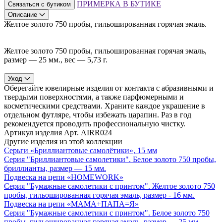
ПРИМЕРКА В БУТИКЕ
Связаться с бутиком
Описание
Желтое золото 750 пробы, гильошированная горячая эмаль.
Желтое золото 750 пробы, гильошированная горячая эмаль,
размер — 25 мм., вес — 5,73 г.
Уход
Оберегайте ювелирные изделия от контакта с абразивными и
твердыми поверхностями, а также парфюмерными и
косметическими средствами. Храните каждое украшение в
отдельном футляре, чтобы избежать царапин. Раз в год
рекомендуется проводить профессиональную чистку.
Артикул изделия
Арт. AIRR024
Другие изделия из этой коллекции
Серьги «Бриллиантовые самолётики», 15 мм
Серия "Бриллиантовые самолетики". Белое золото 750 пробы,
бриллианты, размер — 15 мм.
Подвеска на цепи «HOMEWORK»
Серия "Бумажные самолетики с принтом". Желтое золото 750
пробы, гильошированная горячая эмаль, размер - 16 мм.
Подвеска на цепи «МАМА+ПАПА=Я»
Серия "Бумажные самолетики с принтом". Белое золото 750
пробы, гильошированная горячая эмаль, размер — 25 мм.