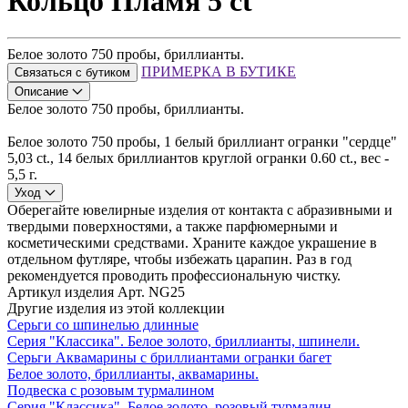
Кольцо Пламя 5 ct
Белое золото 750 пробы, бриллианты.
ПРИМЕРКА В БУТИКЕ
Связаться с бутиком
Описание
Белое золото 750 пробы, бриллианты.
Белое золото 750 пробы, 1 белый бриллиант огранки "сердце"
5,03 ct., 14 белых бриллиантов круглой огранки 0.60 ct., вес -
5,5 г.
Уход
Оберегайте ювелирные изделия от контакта с абразивными и
твердыми поверхностями, а также парфюмерными и
косметическими средствами. Храните каждое украшение в
отдельном футляре, чтобы избежать царапин. Раз в год
рекомендуется проводить профессиональную чистку.
Артикул изделия
Арт. NG25
Другие изделия из этой коллекции
Серьги со шпинелью длинные
Серия "Классика". Белое золото, бриллианты, шпинели.
Серьги Аквамарины с бриллиантами огранки багет
Белое золото, бриллианты, аквамарины.
Подвеска с розовым турмалином
Серия "Классика". Белое золото, розовый турмалин,