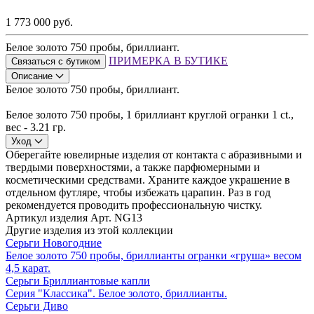
1 773 000 руб.
Белое золото 750 пробы, бриллиант.
ПРИМЕРКА В БУТИКЕ
Связаться с бутиком
Описание
Белое золото 750 пробы, бриллиант.
Белое золото 750 пробы, 1 бриллиант круглой огранки 1 ct.,
вес - 3.21 гр.
Уход
Оберегайте ювелирные изделия от контакта с абразивными и
твердыми поверхностями, а также парфюмерными и
косметическими средствами. Храните каждое украшение в
отдельном футляре, чтобы избежать царапин. Раз в год
рекомендуется проводить профессиональную чистку.
Артикул изделия
Арт. NG13
Другие изделия из этой коллекции
Серьги Новогодние
Белое золото 750 пробы, бриллианты огранки «груша» весом
4,5 карат.
Серьги Бриллиантовые капли
Серия "Классика". Белое золото, бриллианты.
Серьги Диво