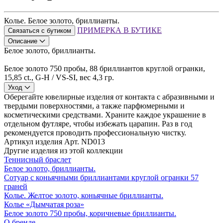
Колье. Белое золото, бриллианты.
ПРИМЕРКА В БУТИКЕ
Связаться с бутиком
Описание
Белое золото, бриллианты.
Белое золото 750 пробы, 88 бриллиантов круглой огранки,
15,85 ct., G-H / VS-SI, вес 4,3 гр.
Уход
Оберегайте ювелирные изделия от контакта с абразивными и
твердыми поверхностями, а также парфюмерными и
косметическими средствами. Храните каждое украшение в
отдельном футляре, чтобы избежать царапин. Раз в год
рекомендуется проводить профессиональную чистку.
Артикул изделия
Арт. ND013
Другие изделия из этой коллекции
Теннисный браслет
Белое золото, бриллианты.
Сотуар с коньячными бриллиантами круглой огранки 57
граней
Колье. Желтое золото, коньячные бриллианты.
Колье «Дымчатая роза»
Белое золото 750 пробы, коричневые бриллианты.
О бренде