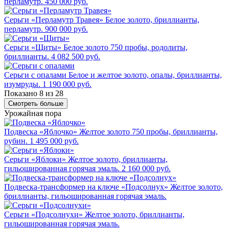
перламутр.
450 000 руб.
Серьги «Перламутр Травея»
Белое золото, бриллианты,
перламутр.
900 000 руб.
Серьги «Щиты»
Белое золото 750 пробы, родолиты,
бриллианты.
4 082 500 руб.
Серьги с опалами
Белое и желтое золото, опалы, бриллианты,
изумруды.
1 190 000 руб.
Показано 8 из 28
Смотреть больше
Урожайная пора
Подвеска «Яблочко»
Желтое золото 750 пробы, бриллианты,
рубин.
1 495 000 руб.
Серьги «Яблоки»
Желтое золото, бриллианты,
гильошированная горячая эмаль.
2 160 000 руб.
Подвеска-трансформер на ключе «Подсолнух»
Желтое золото,
бриллианты, гильошированная горячая эмаль.
Серьги «Подсолнухи»
Желтое золото, бриллианты,
гильошированная горячая эмаль.